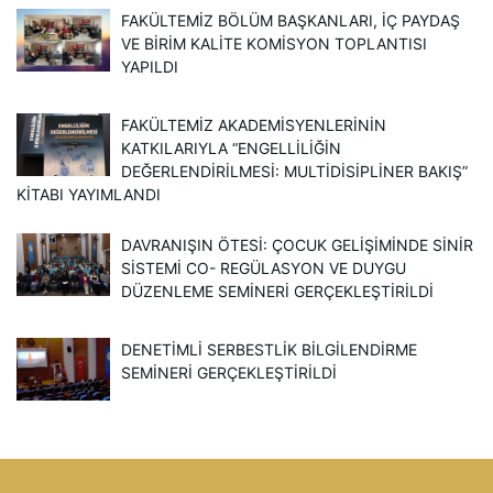
FAKÜLTEMIZ BÖLÜM BAŞKANLARI, İÇ PAYDAŞ
VE BIRIM KALITE KOMISYON TOPLANTISI
YAPILDI
FAKÜLTEMIZ AKADEMISYENLERININ
KATKILARIYLA “ENGELLILIĞIN
DEĞERLENDIRILMESI: MULTIDISIPLINER BAKIŞ”
KITABI YAYIMLANDI
DAVRANIŞIN ÖTESI: ÇOCUK GELIŞIMINDE SINIR
SISTEMI CO- REGÜLASYON VE DUYGU
DÜZENLEME SEMINERI GERÇEKLEŞTIRILDI
DENETIMLI SERBESTLIK BILGILENDIRME
SEMINERI GERÇEKLEŞTIRILDI