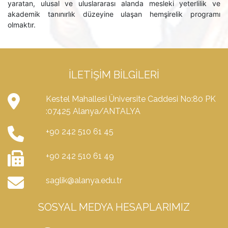
yaratan, ulusal ve uluslararası alanda mesleki yeterlilik ve
akademik tanınırlık düzeyine ulaşan hemşirelik programı
olmaktır.
İLETIŞIM BILGILERI
Kestel Mahallesi Üniversite Caddesi No:80 PK
:07425 Alanya/ANTALYA
+90 242 510 61 45
+90 242 510 61 49
saglik@alanya.edu.tr
SOSYAL MEDYA HESAPLARIMIZ